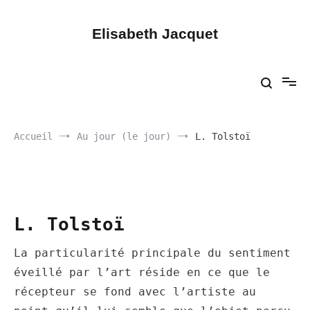
Aller
au
contenu
Elisabeth Jacquet
Accueil
Au jour (le jour)
L. Tolstoï
L. Tolstoï
La particularité principale du sentiment
éveillé par l’art réside en ce que le
récepteur se fond avec l’artiste au